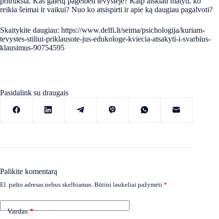
pritrūksta. Kas galėtų pagelbėti tėvystėje? Kaip aiškiau matyti, ko
reikia šeimai ir vaikui? Nuo ko atsispirti ir apie ką daugiau pagalvoti?
Skaitykite daugiau:
https://www.delfi.lt/seima/psichologija/kuriam-
tevystes-stiliui-priklausote-jus-edukologe-kviecia-atsakyti-i-svarbius-
klausimus-90754595
Pasidalink su draugais
Palikite komentarą
El. pašto adresas nebus skelbiamas.
Būtini laukeliai pažymėti
*
Vardas
*