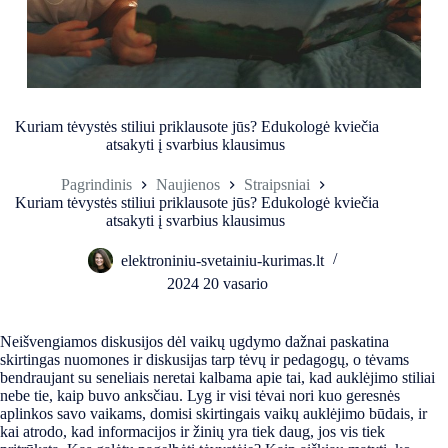
Kuriam tėvystės stiliui priklausote jūs? Edukologė kviečia
atsakyti į svarbius klausimus
Pagrindinis
Naujienos
Straipsniai
Kuriam tėvystės stiliui priklausote jūs? Edukologė kviečia
atsakyti į svarbius klausimus
elektroniniu-svetainiu-kurimas.lt
2024 20 vasario
Neišvengiamos diskusijos dėl vaikų ugdymo dažnai paskatina
skirtingas nuomones ir diskusijas tarp tėvų ir pedagogų, o tėvams
bendraujant su seneliais neretai kalbama apie tai, kad auklėjimo stiliai
nebe tie, kaip buvo anksčiau. Lyg ir visi tėvai nori kuo geresnės
aplinkos savo vaikams, domisi skirtingais vaikų auklėjimo būdais, ir
kai atrodo, kad informacijos ir žinių yra tiek daug, jos vis tiek