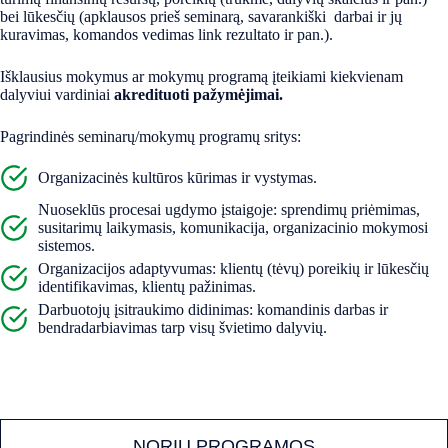
bei lūkesčių (apklausos prieš seminarą, savarankiški darbai ir jų
kuravimas, komandos vedimas link rezultato ir pan.).
Išklausius mokymus ar mokymų programą įteikiami kiekvienam
dalyviui vardiniai
akredituoti pažymėjimai.
Pagrindinės seminarų/mokymų programų sritys:
Organizacinės kultūros kūrimas ir vystymas.
Nuoseklūs procesai ugdymo įstaigoje: sprendimų priėmimas,
susitarimų laikymasis, komunikacija, organizacinio mokymosi
sistemos.
Organizacijos adaptyvumas: klientų (tėvų) poreikių ir lūkesčių
identifikavimas, klientų pažinimas.
Darbuotojų įsitraukimo didinimas: komandinis darbas ir
bendradarbiavimas tarp visų švietimo dalyvių.
NORIU PROGRAMOS