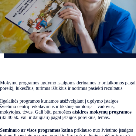
Mokymų programos ugdymo įstaigoms derinamos ir pritaikomos pagal
poreikį, lūkesčius, turimus iššūkius ir norimus pasiekti rezultatus.
Ilgalaikės programos kuriamos atsižvelgiant į ugdymo įstaigos,
švietimo centrų reikalavimus ir tikslinę auditoriją – vadovus,
mokytojus, tėvus. Gali būti paruoštos
atskiros mokymų programos
(iki 40 ak. val. ir daugiau) pagal įstaigos poreikius, temas.
Seminaro ar visos programos kaina
priklauso nuo švietimo įstaigos
turimų finansinių resursų, poreikių (trukmė, dalyvių skaičius ir pan.)