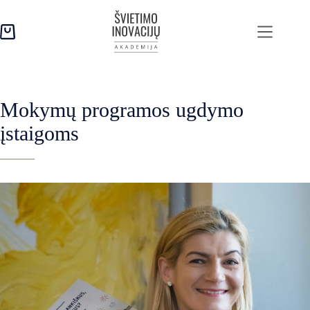
Skip
to
content
Pirkinių
krepšelis
Mokymų programos ugdymo
įstaigoms